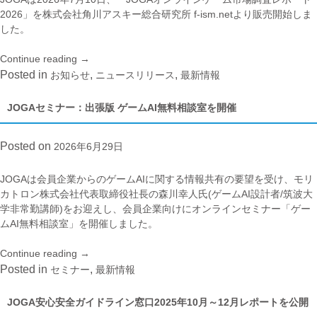
ト
市
2026」を株式会社角川アスキー総合研究所 f-ism.netより販売開始しま
を
場
した。
公
調
開”
査
Continue reading
“「JOGA
→
レ
オ
Posted in
,
,
お知らせ
ニュースリリース
最新情報
ポ
ン
ー
ラ
JOGAセミナー：出張版 ゲームAI無料相談室を開催
ト
イ
2026」
ン
Posted on
2026年6月29日
解
ゲ
説
ー
セ
ム
JOGAは会員企業からのゲームAIに関する情報共有の要望を受け、モリ
ミ
市
カトロン株式会社代表取締役社長の森川幸人氏(ゲームAI設計者/筑波大
ナ
場
学非常勤講師)をお迎えし、会員企業向けにオンラインセミナー「ゲー
ー
調
ムAI無料相談室」を開催しました。
を
査
開
レ
Continue reading
“JOGA
→
催”
ポ
セ
Posted in
,
セミナー
最新情報
ー
ミ
ト
ナ
JOGA安心安全ガイドライン窓口2025年10月～12月レポートを公開
2026」
ー：