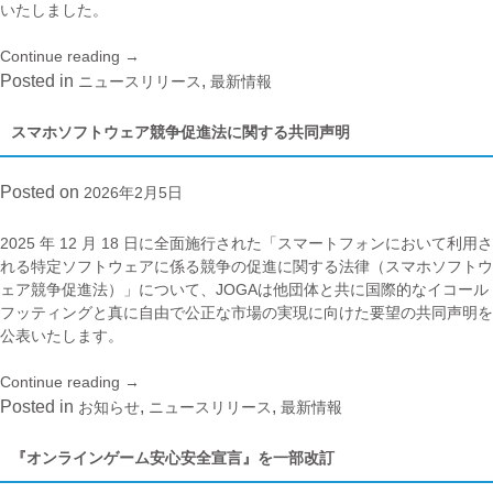
解
いたしました。
説
セ
Continue reading
“JOGA
→
ミ
安
Posted in
,
ニュースリリース
最新情報
ナ
心
ー”
安
スマホソフトウェア競争促進法に関する共同声明
全
ガ
Posted on
2026年2月5日
イ
ド
ラ
2025 年 12 月 18 日に全面施行された「スマートフォンにおいて利用さ
イ
れる特定ソフトウェアに係る競争の促進に関する法律（スマホソフトウ
ン
ェア競争促進法）」について、JOGAは他団体と共に国際的なイコール
窓
フッティングと真に自由で公正な市場の実現に向けた要望の共同声明を
口
公表いたします。
2025
年
Continue reading
“ス
→
7
マ
Posted in
,
,
お知らせ
ニュースリリース
最新情報
月
ホ
～
ソ
『オンラインゲーム安心安全宣言』を一部改訂
9
フ