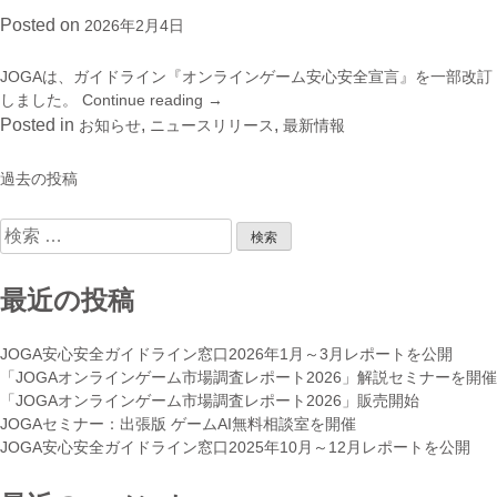
月
ト
Posted on
2026年2月4日
レ
ウ
ポ
ェ
ー
ア
JOGAは、ガイドライン『オンラインゲーム安心安全宣言』を一部改訂
ト
競
しました。
Continue reading
“『オ
→
を
争
ン
Posted in
,
,
お知らせ
ニュースリリース
最新情報
公
促
ラ
開”
進
イ
過去の投稿
投
法
ン
稿
に
ゲ
検
ナ
関
ー
索:
ビ
す
ム
ゲ
る
安
最近の投稿
ー
共
心
シ
同
安
ョ
JOGA安心安全ガイドライン窓口2026年1月～3月レポートを公開
声
全
ン
「JOGAオンラインゲーム市場調査レポート2026」解説セミナーを開催
明”
宣
「JOGAオンラインゲーム市場調査レポート2026」販売開始
言』
JOGAセミナー：出張版 ゲームAI無料相談室を開催
を
JOGA安心安全ガイドライン窓口2025年10月～12月レポートを公開
一
部
改