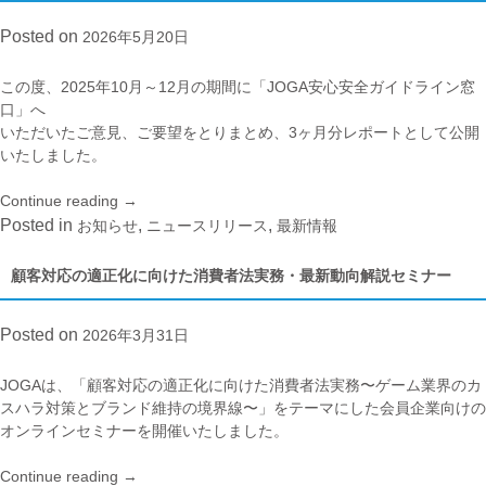
販
出
Posted on
2026年5月20日
売
張
開
版
始”
ゲ
この度、2025年10月～12月の期間に「JOGA安心安全ガイドライン窓
ー
口」へ
ム
いただいたご意見、ご要望をとりまとめ、3ヶ月分レポートとして公開
AI
いたしました。
無
料
Continue reading
“JOGA
→
相
安
Posted in
,
,
お知らせ
ニュースリリース
最新情報
談
心
室
安
顧客対応の適正化に向けた消費者法実務・最新動向解説セミナー
を
全
開
ガ
Posted on
2026年3月31日
催”
イ
ド
ラ
JOGAは、「顧客対応の適正化に向けた消費者法実務〜ゲーム業界のカ
イ
スハラ対策とブランド維持の境界線〜」をテーマにした会員企業向けの
ン
オンラインセミナーを開催いたしました。
窓
口
Continue reading
“顧
→