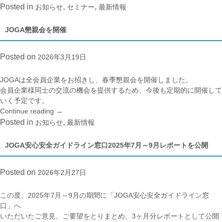
2025
客
Posted in
,
,
お知らせ
セミナー
最新情報
年
対
10
応
JOGA懇親会を開催
月
の
～
適
Posted on
2026年3月19日
12
正
月
化
レ
に
JOGAは全会員企業をお招きし、春季懇親会を開催しました。
ポ
向
会員企業様同士の交流の機会を提供するため、今後も定期的に開催して
ー
け
いく予定です。
ト
た
Continue reading
“JOGA
→
を
消
懇
Posted in
,
お知らせ
最新情報
公
費
親
開”
者
会
JOGA安心安全ガイドライン窓口2025年7月～9月レポートを公開
法
を
実
開
Posted on
2026年2月27日
務・
催”
最
新
この度、2025年7月～9月の期間に「JOGA安心安全ガイドライン窓
動
口」へ
向
いただいたご意見、ご要望をとりまとめ、3ヶ月分レポートとして公開