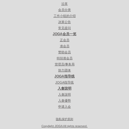
沿革
会员分类
工作小组的介绍
决算公告
常见提问
JOGA会员一览
正会员
准会员
赞助会员
特别准会员
管理员/事务局
协力团体
JOGA指导线
JOGA指导线
入會說明
入會說明
入會優勢
申请入会
隐私保护原则
Copylight JOGA All rights reserved.