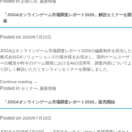
安
Posted in
,
お知らせ
最新情報
心
安
「JOGAオンラインゲーム市場調査レポート2026」解説セミナーを開
全
催
ガ
イ
Posted on
2026年7月22日
ド
ラ
イ
JOGAは
オンラインゲーム市場調査レポート2026
の編集制作を担当した
ン
株式会社GAソリューションズの落水様をお招きし、国内ゲームユーザ
窓
ーの概況や昨今のゲーム開発におけるAIの活用等、調査内容についてよ
口
り詳しく解説いただくオンラインセミナーを開催しました。
2026
年
Continue reading
“「JOGA
→
1
オ
Posted in
,
セミナー
最新情報
月
ン
～
ラ
「JOGAオンラインゲーム市場調査レポート2026」販売開始
3
イ
月
ン
Posted on
2026年7月10日
レ
ゲ
ポ
ー
ー
ム
JOGAは2026年7月10日、「JOGAオンラインゲーム市場調査レポート