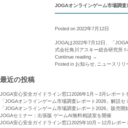
国
JOGAオンラインゲーム市場調査
ゲ
ー
ム
2022年7月12日
Posted on
市
場
JOGAは2022年7月12日、「
の
式会社角川アスキー総合研究所 f-
決
Continue reading
“JOGA
→
済
お知らせ
オ
ニュースリリ
Posted in
,
動
ン
向
最近の投稿
ラ
解
イ
説
ン
JOGA安心安全ガイドライン窓口2026年1月～3月レポート
セ
ゲ
「JOGAオンラインゲーム市場調査レポート2026」解説
ミ
ー
「JOGAオンラインゲーム市場調査レポート2026」販売開
ナ
ム
JOGAセミナー：出張版 ゲームAI無料相談室を開催
ー
市
JOGA安心安全ガイドライン窓口2025年10月～12月レポ
を