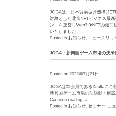
JOGAは、日本貿易振興機構(JE
対象とした北米NFTビジネス最新
ン」を運営しWeb3.0/NFTの最前
いたしました。
お知らせ
ニュースリリ
Posted in
,
JOGA：新興国ゲーム市場の決
2022年7月21日
Posted on
JOGAは準会員であるXsollaに
新興国ゲーム市場の決済動向解説
Continue reading
“JOGA：
→
お知らせ
新
セミナー
ニ
Posted in
,
,
興