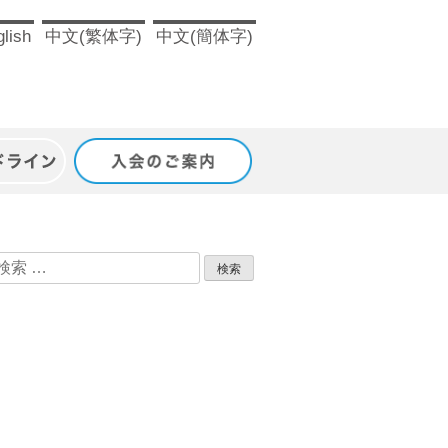
lish
中文(繁体字)
中文(簡体字)
ドライン
入会のご案内
検
索: