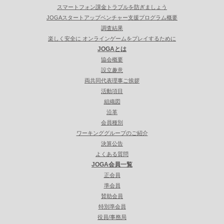
スマートフォン課金トラブルを防ぎましょう
JOGAスタートアップベンチャー支援プログラム概要
調査結果
楽しく安全に オンラインゲームをプレイするために
JOGAとは
協会概要
設立趣意
両共同代表理事ご挨拶
活動項目
組織図
沿革
会員種別
ワーキンググループのご紹介
決算公告
よくある質問
JOGA会員一覧
正会員
準会員
賛助会員
特別準会員
役員/事務局