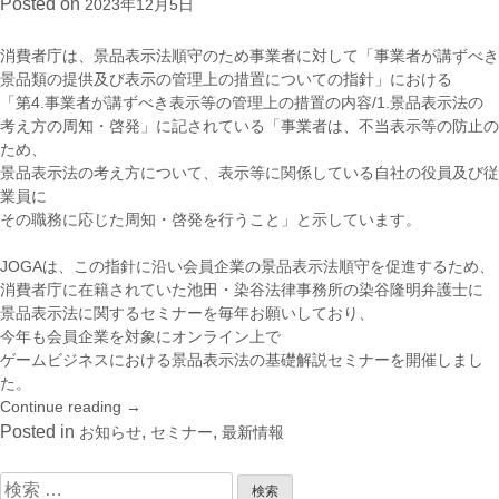
Posted on
2023年12月5日
イ
ド
ラ
消費者庁は、景品表示法順守のため事業者に対して「事業者が講ずべき
イ
景品類の提供及び表示の管理上の措置についての指針」における
ン
「第4.事業者が講ずべき表示等の管理上の措置の内容/1.景品表示法の
窓
考え方の周知・啓発」に記されている「事業者は、不当表示等の防止の
口
ため、
2023
景品表示法の考え方について、表示等に関係している自社の役員及び従
年
業員に
7
その職務に応じた周知・啓発を行うこと」と示しています。
月
～
JOGAは、この指針に沿い会員企業の景品表示法順守を促進するため、
9
消費者庁に在籍されていた池田・染谷法律事務所の染谷隆明弁護士に
月
景品表示法に関するセミナーを毎年お願いしており、
レ
今年も会員企業を対象にオンライン上で
ポ
ゲームビジネスにおける景品表示法の基礎解説セミナーを開催しまし
ー
た。
ト
Continue reading
“景
→
を
品
Posted in
,
,
お知らせ
セミナー
最新情報
公
表
開”
示
検