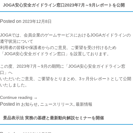
JOGA安心安全ガイドライン窓口2023年7月～9月レポートを公開
Posted on
2023年12月8日
JOGAでは、会員企業のゲームサービスにおけるJOGAガイドラインの
遵守状況について
利用者の皆様や保護者からのご意見、ご要望を受け付けるため
「JOGA安心安全ガイドライン窓口」を設置しております。
この度、2023年7月～9月の期間に「JOGA安心安全ガイドライン窓
口」へ
いただいたご意見、ご要望をとりまとめ、3ヶ月分レポートとして公開
いたしました。
Continue reading
“JOGA
→
安
Posted in
,
,
お知らせ
ニュースリリース
最新情報
心
安
景品表示法 実務の基礎と最新動向解説セミナーを開催
全
ガ