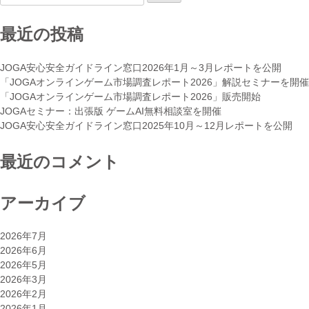
法
索:
実
務
最近の投稿
の
基
JOGA安心安全ガイドライン窓口2026年1月～3月レポートを公開
礎
「JOGAオンラインゲーム市場調査レポート2026」解説セミナーを開催
と
「JOGAオンラインゲーム市場調査レポート2026」販売開始
最
JOGAセミナー：出張版 ゲームAI無料相談室を開催
新
JOGA安心安全ガイドライン窓口2025年10月～12月レポートを公開
動
向
最近のコメント
解
説
セ
アーカイブ
ミ
ナ
ー
2026年7月
を
2026年6月
開
2026年5月
催”
2026年3月
2026年2月
2026年1月