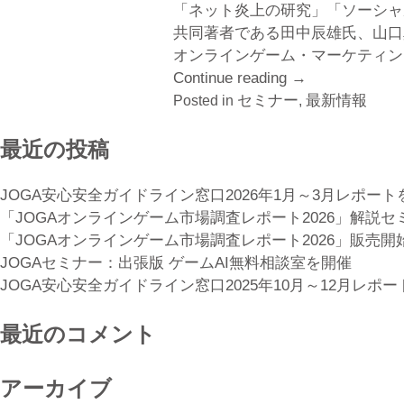
「ネット炎上の研究」「ソーシャ
リ
共同著者である田中辰雄氏、山口
事
オンラインゲーム・マーケティン
業
Continue reading
“JOGA
→
を
セミナー
オ
最新情報
Posted in
,
運
ン
営
最近の投稿
ラ
す
イ
る
ン
JOGA安心安全ガイドライン窓口2026年1月～3月レポート
会
ゲ
「JOGAオンラインゲーム市場調査レポート2026」解説
計
ー
「JOGAオンラインゲーム市場調査レポート2026」販売開
実
ム・
JOGAセミナー：出張版 ゲームAI無料相談室を開催
務
マ
JOGA安心安全ガイドライン窓口2025年10月～12月レポ
者
ー
向
ケ
最近のコメント
け
テ
ワ
ィ
ー
アーカイブ
ン