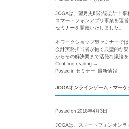
JOGAは、望月史郎公認会計士
スマートフォンアプリ事業を運営
セミナーを開催いたしました。
本ワークショップ型セミナーでは
会計実務担当者が抱く典型的な疑
からその解決案まで活発な議論を
Continue reading
“JOGA:
→
セミナー
ス
最新情報
Posted in
,
マ
ー
JOGAオンラインゲーム・マー
ト
フ
ォ
2018年4月3日
Posted on
ン
ア
JOGAは、スマートフォンオン
プ