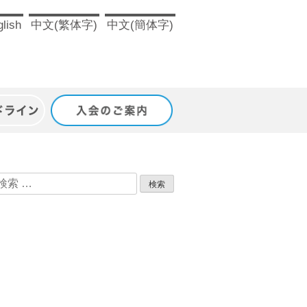
lish
中文(繁体字)
中文(簡体字)
ドライン
入会のご案内
検
索: