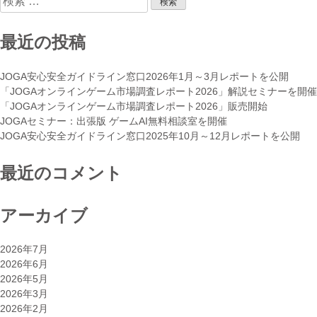
イ
索:
ン
ゲ
最近の投稿
ー
ム
JOGA安心安全ガイドライン窓口2026年1月～3月レポートを公開
市
「JOGAオンラインゲーム市場調査レポート2026」解説セミナーを開催
場
「JOGAオンラインゲーム市場調査レポート2026」販売開始
調
JOGAセミナー：出張版 ゲームAI無料相談室を開催
査
JOGA安心安全ガイドライン窓口2025年10月～12月レポートを公開
レ
ポ
最近のコメント
ー
ト
2015」”
アーカイブ
2026年7月
2026年6月
2026年5月
2026年3月
2026年2月