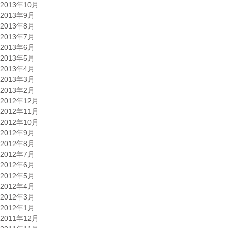
2013年10月
2013年9月
2013年8月
2013年7月
2013年6月
2013年5月
2013年4月
2013年3月
2013年2月
2012年12月
2012年11月
2012年10月
2012年9月
2012年8月
2012年7月
2012年6月
2012年5月
2012年4月
2012年3月
2012年1月
2011年12月