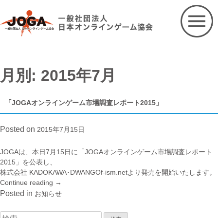
Skip
to
content
月別: 2015年7月
「JOGAオンラインゲーム市場調査レポート2015」
Posted on
2015年7月15日
JOGAは、本日7月15日に「JOGAオンラインゲーム市場調査レポート
2015」を公表し、
株式会社 KADOKAWA･DWANGO
f-ism.net
より発売を開始いたします。
Continue reading
“「JOGA
→
オ
Posted in
お知らせ
ン
ラ
検