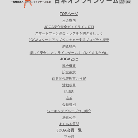
TOPページ
入会案内
JOGA安心安全ガイドライン窓口
スマートフォン課金トラブルを防ぎましょう
JOGAスタートアップベンチャー支援プログラム概要
調査結果
楽しく安全に オンラインゲームをプレイするために
JOGAとは
協会概要
設立趣意
両共同代表理事ご挨拶
活動項目
組織図
沿革
会員種別
ワーキンググループのご紹介
決算公告
よくある質問
JOGA会員一覧
正会員