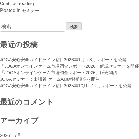
Continue reading
“JOGA
→
セ
Posted in
セミナー
ミ
ナ
検
ー：
索:
「み
ん
最近の投稿
な
の
JOGA安心安全ガイドライン窓口2026年1月～3月レポートを公開
GOLF」
「JOGAオンラインゲーム市場調査レポート2026」解説セミナーを開催
に
「JOGAオンラインゲーム市場調査レポート2026」販売開始
学
JOGAセミナー：出張版 ゲームAI無料相談室を開催
ぶ
JOGA安心安全ガイドライン窓口2025年10月～12月レポートを公開
ロ
ン
最近のコメント
グ
セ
ラ
アーカイブ
ー
タ
イ
2026年7月