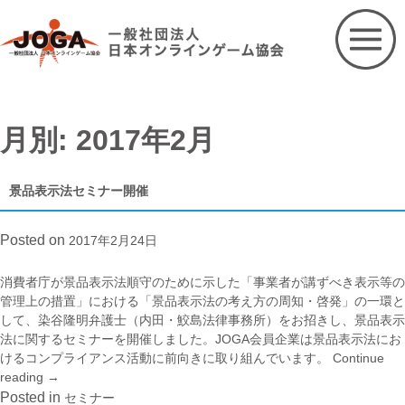
Skip
to
content
月別: 2017年2月
景品表示法セミナー開催
Posted on
2017年2月24日
消費者庁が景品表示法順守のために示した「事業者が講ずべき表示等の
管理上の措置」における「景品表示法の考え方の周知・啓発」の一環と
して、染谷隆明弁護士（内田・鮫島法律事務所）をお招きし、景品表示
法に関するセミナーを開催しました。JOGA会員企業は景品表示法にお
けるコンプライアンス活動に前向きに取り組んでいます。
Continue
reading
“景
→
品
Posted in
セミナー