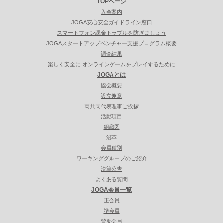
TOPページ
入会案内
JOGA安心安全ガイドライン窓口
スマートフォン課金トラブルを防ぎましょう
JOGAスタートアップベンチャー支援プログラム概要
調査結果
楽しく安全に オンラインゲームをプレイするために
JOGAとは
協会概要
設立趣意
両共同代表理事ご挨拶
活動項目
組織図
沿革
会員種別
ワーキンググループのご紹介
決算公告
よくある質問
JOGA会員一覧
正会員
準会員
賛助会員