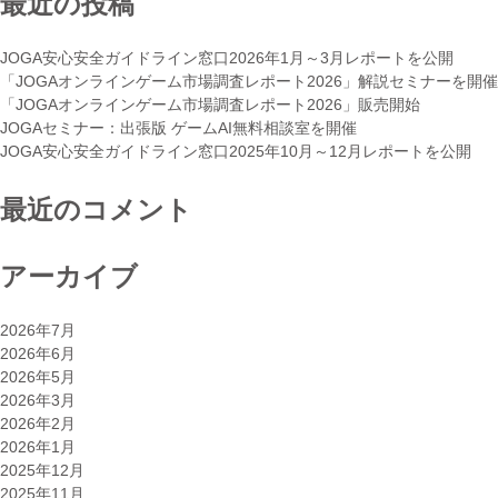
最近の投稿
ー
ム
JOGA安心安全ガイドライン窓口2026年1月～3月レポートを公開
市
「JOGAオンラインゲーム市場調査レポート2026」解説セミナーを開催
場
「JOGAオンラインゲーム市場調査レポート2026」販売開始
調
JOGAセミナー：出張版 ゲームAI無料相談室を開催
査
JOGA安心安全ガイドライン窓口2025年10月～12月レポートを公開
レ
ポ
最近のコメント
ー
ト
2021
アーカイブ
を
販
売
2026年7月
開
2026年6月
始”
2026年5月
2026年3月
2026年2月
2026年1月
2025年12月
2025年11月