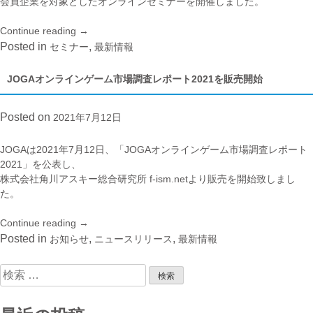
会員企業を対象としたオンラインセミナーを開催しました。
Continue reading
“JOGA：
→
令
Posted in
,
セミナー
最新情報
和
3
JOGAオンラインゲーム市場調査レポート2021を販売開始
年
度
Posted on
2021年7月12日
税
制
改
JOGAは2021年7月12日、「JOGAオンラインゲーム市場調査レポート
正
2021」を公表し、
解
株式会社角川アスキー総合研究所 f-ism.netより販売を開始致しまし
説
た。
セ
ミ
Continue reading
“JOGA
→
ナ
オ
Posted in
,
,
お知らせ
ニュースリリース
最新情報
ー
ン
を
ラ
検
開
イ
索:
催”
ン
ゲ