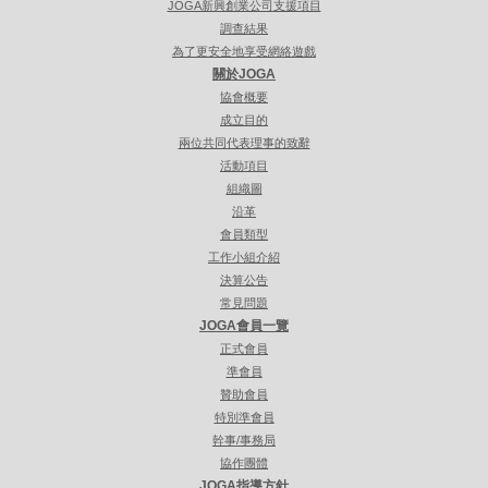
JOGA新興創業公司支援項目
調查結果
為了更安全地享受網絡遊戲
關於JOGA
協會概要
成立目的
兩位共同代表理事的致辭
活動項目
組織圖
沿革
會員類型
工作小組介紹
決算公告
常見問題
JOGA會員一覽
正式會員
準會員
贊助會員
特別準會員
幹事/事務局
協作團體
JOGA指導方針