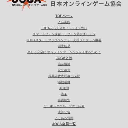
TOPページ
入会案内
JOGA安心安全ガイドライン窓口
スマートフォン課金トラブルを防ぎましょう
JOGAスタートアップベンチャー支援プログラム概要
調査結果
楽しく安全に オンラインゲームをプレイするために
JOGAとは
協会概要
設立趣意
両共同代表理事ご挨拶
活動項目
組織図
沿革
会員種別
ワーキンググループのご紹介
決算公告
よくある質問
JOGA会員一覧