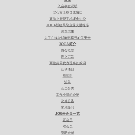
入会事宜说明
安心安全指导线窗口
要防止智能手机课金纠纷
JOGA新建风险企业支援程序
调查结果
为了在线游戏能玩得开心又安全
JOGA简介
协会概要
设立宗旨
两位共同代表理事的致词
活动项目
组织图
沿革
会员分类
工作小组的介绍
决算公告
常见提问
JOGA会员一览
正会员
准会员
赞助会员