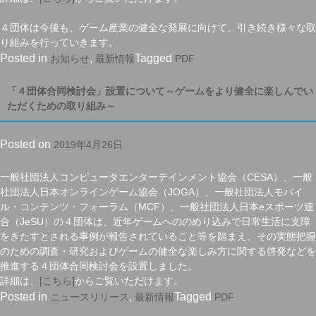
に
伴
４団体は今後も、ゲーム産業の健全な発展に向けて、引き続き様々な取
う
り組みを行っていきます。
ゲ
Posted in
,
Tagged
お知らせ
最新情報
PDF
ー
ム
「４団体合同検討会」設置について～ゲームをより健全に楽しんでい
関
ただくための取り組み～
連
4
Posted on
2019年4月26日
団
体
の
一般社団法人コンピュータエンターテインメント協会（CESA）、一般
取
社団法人日本オンラインゲーム協会（JOGA）、一般社団法人モバイ
り
ル・コンテンツ・フォーラム（MCF）、一般社団法人日本eスポーツ連
組
合（JeSU）の４団体は、近年ゲームへののめり込みで日常生活に支障
み
をきたすとされる事例が報告されていること等を踏まえ、その実態把握
に
のための調査・研究およびゲームの健全な楽しみ方に関する啓発などを
関
推進する４団体合同検討会を設置しました。
し
詳細は、
[こちら]
からご覧いただけます。
て”
Posted in
,
Tagged
ニュースリリース
最新情報
PDF