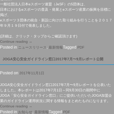
開”
一般社団法人日本eスポーツ連盟（JeSF）の5団体は、
日本におけるeスポーツの普及・発展とeスポーツ産業の振興を目標に
掲げ、
eスポーツ３団体の統合・新設に向けた取り組みを行うことを２０１７
年９月１９日付で発表しました。
(詳細は、クリック・タップからご確認頂けます)
Continue reading
“e
→
ス
Posted in
,
Tagged
ニュースリリース
最新情報
PDF
ポ
ー
JOGA安心安全ガイドライン窓口2017年7月〜9月レポート公開
ツ
団
Posted on
2017年11月1日
体
の
統
JOGA安心安全ガイドライン窓口2017年7月〜9月レポートを公表いた
合・
しました。本レポートは2017年7月1日～同9月30日の期間中に
新
JOGA「安心安全ガイドライン窓口」にご提供いただいたJOGA加盟企
設
業のガイドライン運用状況に関する情報をまとめたものになります。
に
Continue reading
“JOGA
→
向
安
Posted in
,
Tagged
お知らせ
最新情報
PDF