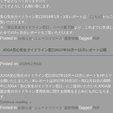
く予定となっておりますので、
どうぞよろしくお願い致します。
安心安全ガイドライン窓口2018年1月～3月レポートは、
[こちら]
からご
覧いただけます。
※
「安心安全ガイドライン窓口」ページ最下部
より、これまでに作成し
た全ての3ヶ月分レポートをご覧いただけます。
Posted in
,
,
Tagged
お知らせ
ニュースリリース
最新情報
PDF
JOGA安心安全ガイドライン窓口2017年10月〜12月レポート公開
Posted on
2018年2月6日
JOGA安心安全ガイドライン窓口2017年10月〜12月レポートをHP上で
公開いたしました。本レポートは2017年10月1日～同12月31日の期間
中にJOGA「安心安全ガイドライン窓口」にご提供いただいたJOGA加
盟企業のガイドライン運用状況に関する情報をまとめたものになりま
す。
Continue reading
“JOGA
→
安
Posted in
,
,
Tagged
お知らせ
ニュースリリース
最新情報
PDF
心