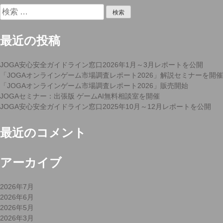
稿
公
団
検
ナ
開”
体
索:
ビ
の
ゲ
統
最近の投稿
ー
合・
シ
新
ョ
JOGA安心安全ガイドライン窓口2026年1月～3月レポートを公開
設
ン
「JOGAオンラインゲーム市場調査レポート2026」解説セミナーを開催
に
「JOGAオンラインゲーム市場調査レポート2026」販売開始
向
JOGAセミナー：出張版 ゲームAI無料相談室を開催
け
JOGA安心安全ガイドライン窓口2025年10月～12月レポートを公開
た
取
り
最近のコメント
組
み
アーカイブ
に
つ
い
2026年7月
て”
2026年6月
2026年5月
2026年3月