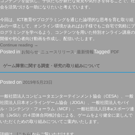
コンテンツを提供し、子供たちが新たな発見や気付きを得ることで、社
会を活気づける一助になりたいと考えています。
今回は、ICT教育やプログラミングを通じた論理的な思考を育む取り組
みの一環として、オンライン環境があればお子様でもご自宅で気軽にプ
ログラミングを学べるよう、コンテンツを用いた特別オンライン講座の
開催や初心者向け動画を作成し、配信いたします。
Continue reading
“新
→
型
Posted in
,
,
Tagged
お知らせ
ニュースリリース
最新情報
PDF
コ
ロ
ゲーム障害に関する調査・研究の取り組みについて
ナ
ウ
Posted on
2019年5月23日
イ
ル
ス
一般社団法人コンピュータエンターテインメント協会（CESA）、一般
感
社団法人日本オンラインゲーム協会（JOGA）、一般社団法人モバイ
染
ル・コンテンツ・フォーラム（MCF）、一般社団法人日本eスポーツ連
症
合（JeSU）の４団体合同検討会による、ゲームをより健全に楽しんで
の
いただくための取り組みについてご案内いたします。
影
響
詳細は、
[こちら]
からご覧いただけます。