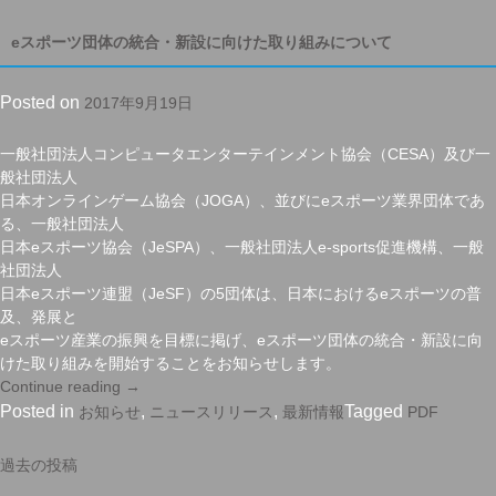
け
心
た
安
eスポーツ団体の統合・新設に向けた取り組みについて
取
全
り
ガ
Posted on
2017年9月19日
組
イ
み
ド
に
ラ
一般社団法人コンピュータエンターテインメント協会（CESA）及び一
つ
イ
般社団法人
い
ン
日本オンラインゲーム協会（JOGA）、並びにeスポーツ業界団体であ
て”
窓
る、一般社団法人
口
日本eスポーツ協会（JeSPA）、一般社団法人e‐sports促進機構、一般
2017
社団法人
年
日本eスポーツ連盟（JeSF）の5団体は、日本におけるeスポーツの普
7
及、発展と
月〜
eスポーツ産業の振興を目標に掲げ、eスポーツ団体の統合・新設に向
9
けた取り組みを開始することをお知らせします。
月
Continue reading
“e
→
レ
ス
Posted in
,
,
Tagged
お知らせ
ニュースリリース
最新情報
PDF
ポ
ポ
ー
ー
過去の投稿
投
ト
ツ