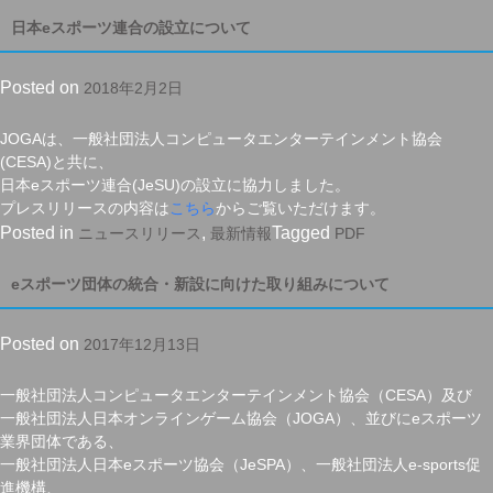
安
日本eスポーツ連合の設立について
全
ガ
Posted on
2018年2月2日
イ
ド
ラ
JOGAは、一般社団法人コンピュータエンターテインメント協会
イ
(CESA)と共に、
ン
日本eスポーツ連合(JeSU)の設立に協力しました。
窓
プレスリリースの内容は
こちら
からご覧いただけます。
口
Posted in
,
Tagged
ニュースリリース
最新情報
PDF
2017
年
eスポーツ団体の統合・新設に向けた取り組みについて
10
月〜
Posted on
2017年12月13日
12
月
レ
一般社団法人コンピュータエンターテインメント協会（CESA）及び
ポ
一般社団法人日本オンラインゲーム協会（JOGA）、並びにeスポーツ
ー
業界団体である、
ト
一般社団法人日本eスポーツ協会（JeSPA）、一般社団法人e‐sports促
公
進機構、