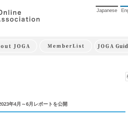
Japanese
Eng
JOGAとは
JOGA会員一覧
JOGAガイ
023年4月～6月レポートを公開