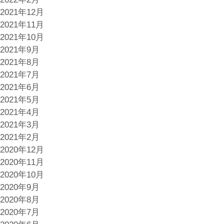
2021年12月
2021年11月
2021年10月
2021年9月
2021年8月
2021年7月
2021年6月
2021年5月
2021年4月
2021年3月
2021年2月
2020年12月
2020年11月
2020年10月
2020年9月
2020年8月
2020年7月