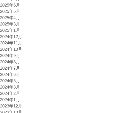
2025年6月
2025年5月
2025年4月
2025年3月
2025年1月
2024年12月
2024年11月
2024年10月
2024年9月
2024年8月
2024年7月
2024年6月
2024年5月
2024年3月
2024年2月
2024年1月
2023年12月
2023年10月