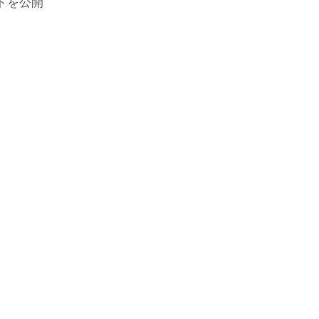
ートを公開