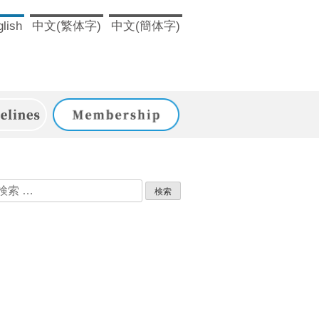
lish
中文(繁体字)
中文(簡体字)
ドライン
入会のご案内
検
索: