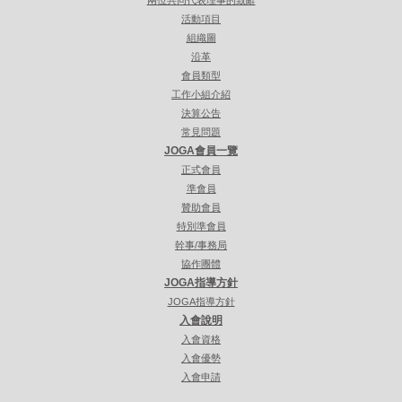
兩位共同代表理事的致辭
活動項目
組織圖
沿革
會員類型
工作小組介紹
決算公告
常見問題
JOGA會員一覽
正式會員
準會員
贊助會員
特別準會員
幹事/事務局
協作團體
JOGA指導方針
JOGA指導方針
入會說明
入會資格
入會優勢
入會申請