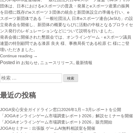
公
団体は、日本におけるeスポーツの普及・発展とeスポーツ産業の振興
開”
を目標に既存のeスポーツ３団体の統合と新団体設立の準備を行い、e
スポーツ新団体である「一般社団法人 日本eスポーツ連合(JeSU)」の設
立発表会を開催し、新団体の概要ならびに活動の中核となるプロライセ
ンス発行のレギュレーションなどについて説明を行いました。
発表会後に開催された懇親会では、オンラインゲーム・eスポーツ議員
連盟の特別顧問である漆原 良夫 様、事務局長である松原 仁 様にご登
壇いただきました。
Continue reading
“「日
→
本
Posted in
,
,
お知らせ
ニュースリリース
最新情報
e
ス
検
ポ
索:
ー
ツ
最近の投稿
連
合
JOGA安心安全ガイドライン窓口2026年1月～3月レポートを公開
（JeSU）」
「JOGAオンラインゲーム市場調査レポート2026」解説セミナーを開催
設
「JOGAオンラインゲーム市場調査レポート2026」販売開始
立
JOGAセミナー：出張版 ゲームAI無料相談室を開催
発