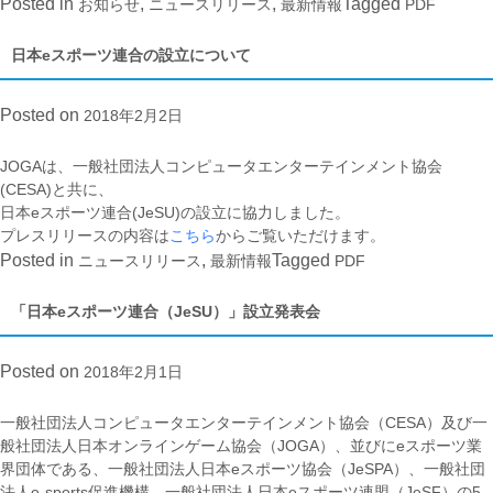
安
Posted in
,
,
Tagged
お知らせ
ニュースリリース
最新情報
PDF
心
安
日本eスポーツ連合の設立について
全
ガ
Posted on
2018年2月2日
イ
ド
ラ
JOGAは、一般社団法人コンピュータエンターテインメント協会
イ
(CESA)と共に、
ン
日本eスポーツ連合(JeSU)の設立に協力しました。
窓
プレスリリースの内容は
こちら
からご覧いただけます。
口
Posted in
,
Tagged
ニュースリリース
最新情報
PDF
2017
年
「日本eスポーツ連合（JeSU）」設立発表会
10
月〜
Posted on
2018年2月1日
12
月
レ
一般社団法人コンピュータエンターテインメント協会（CESA）及び一
ポ
般社団法人日本オンラインゲーム協会（JOGA）、並びにeスポーツ業
ー
界団体である、一般社団法人日本eスポーツ協会（JeSPA）、一般社団
ト
法人e‐sports促進機構、一般社団法人日本eスポーツ連盟（JeSF）の5