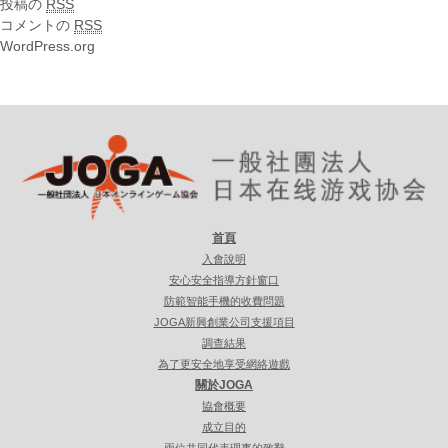
投稿の
RSS
コメントの
RSS
WordPress.org
首頁
入會說明
安心安全指導方針窗口
防範智能手機的收費問題
JOGA新興創業公司支援項目
調查結果
為了更安全地享受網絡遊戲
關於JOGA
協會概要
成立目的