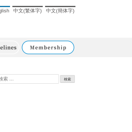
lish
中文(繁体字)
中文(簡体字)
ドライン
入会のご案内
検
索: