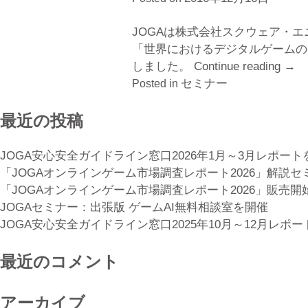
JOGAは株式会社スクウェア・エ
「世界におけるデジタルゲームの
しました。
Continue reading
“JO
→
セミナー
セ
Posted in
ミ
最近の投稿
ナ
ー:
世
JOGA安心安全ガイドライン窓口2026年1月～3月レポート
界
「JOGAオンラインゲーム市場調査レポート2026」解説
に
「JOGAオンラインゲーム市場調査レポート2026」販売開
お
JOGAセミナー：出張版 ゲームAI無料相談室を開催
け
JOGA安心安全ガイドライン窓口2025年10月～12月レポ
る
デ
最近のコメント
ジ
タ
アーカイブ
ル