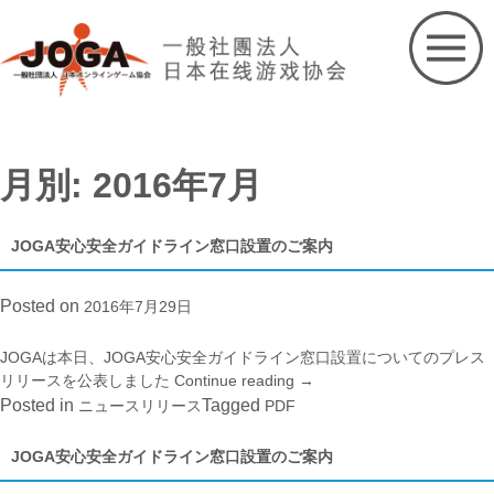
Skip
to
content
月別: 2016年7月
JOGA安心安全ガイドライン窓口設置のご案内
Posted on
2016年7月29日
JOGAは本日、JOGA安心安全ガイドライン窓口設置についてのプレス
リリースを公表しました
Continue reading
“JOGA
→
安
Posted in
Tagged
ニュースリリース
PDF
心
安
JOGA安心安全ガイドライン窓口設置のご案内
全