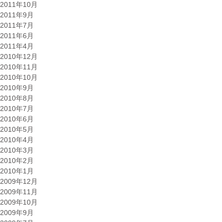
2011年10月
2011年9月
2011年7月
2011年6月
2011年4月
2010年12月
2010年11月
2010年10月
2010年9月
2010年8月
2010年7月
2010年6月
2010年5月
2010年4月
2010年3月
2010年2月
2010年1月
2009年12月
2009年11月
2009年10月
2009年9月