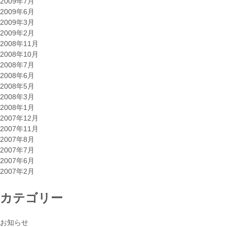
2009年7月
2009年6月
2009年3月
2009年2月
2008年11月
2008年10月
2008年7月
2008年6月
2008年5月
2008年3月
2008年1月
2007年12月
2007年11月
2007年8月
2007年7月
2007年6月
2007年2月
カテゴリー
お知らせ