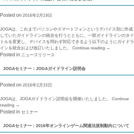
ラ
イ
Posted on
2016年2月19日
ン
の
統
JOGAは、これまでパソコンやスマートフォンというデバイス別に作成
合
していたガイドラインの統合を行うとともに、一部ガイドラインのタイ
お
トルを変更し、デバイスを問わず対応できるよう以下のようにガイドラ
よ
インを統合および改訂いたしました。
Continue reading
“JOGA
→
び
ガ
Posted in
ニュースリリース
改
イ
訂”
ド
JOGAセミナー：JOGAガイドライン説明会
ラ
イ
Posted on
2016年2月15日
ン
の
改
JOGAは、JOGAガイドライン説明会を開催いたしました。
Continue
訂、
reading
“JOGA
→
公
セ
Posted in
セミナー
表
ミ
い
ナ
JOGAセミナー：2016年オンラインゲーム関連法規制動向について
た
ー：