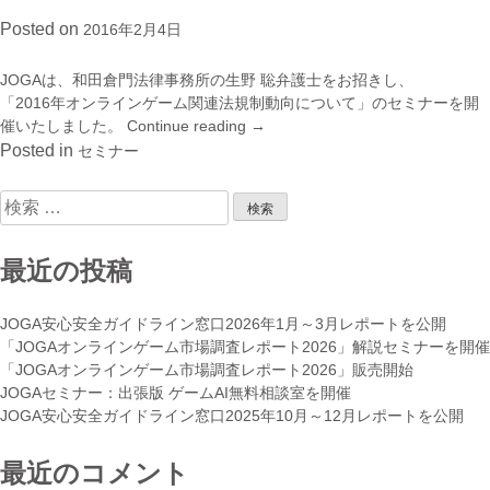
し
JOGA
Posted on
2016年2月4日
ま
ガ
し
イ
た。”
ド
JOGAは、和田倉門法律事務所の生野 聡弁護士をお招きし、
ラ
「2016年オンラインゲーム関連法規制動向について」のセミナーを開
イ
催いたしました。
Continue reading
“JOGA
→
ン
セ
Posted in
セミナー
説
ミ
明
ナ
検
会”
ー：
索:
2016
年
最近の投稿
オ
ン
JOGA安心安全ガイドライン窓口2026年1月～3月レポートを公開
ラ
「JOGAオンラインゲーム市場調査レポート2026」解説セミナーを開催
イ
「JOGAオンラインゲーム市場調査レポート2026」販売開始
ン
JOGAセミナー：出張版 ゲームAI無料相談室を開催
ゲ
JOGA安心安全ガイドライン窓口2025年10月～12月レポートを公開
ー
ム
最近のコメント
関