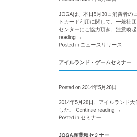
JOGAは、本日5月30日消費者
トカード利用に関して、一般社団
センターにご協力頂き、注意喚
reading
“JOGA
→
啓
ニュースリリース
Posted in
蒙
キ
アイルランド・ゲームセミナー
ャ
ン
ペ
2014年5月28日
Posted on
ー
ン”
2014年5月28日、アイルラン
した。
Continue reading
“ア
→
セミナー
イ
Posted in
ル
ラ
JOGA異業種セミナー