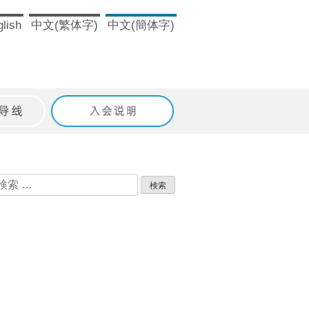
lish
中文(繁体字)
中文(簡体字)
ドライン
入会のご案内
検
索: