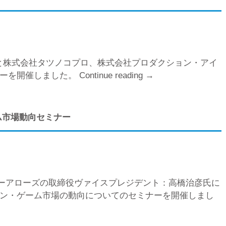
員企業と株式会社タツノコプロ、株式会社プロダクション・アイ
ナーを開催しました。
Continue reading
“JOGA
→
異
業
種
ーム市場動向セミナー
セ
ミ
ナ
ー”
ンターアローズの取締役ヴァイスプレジデント：高橋治彦氏に
ン・ゲーム市場の動向についてのセミナーを開催しまし