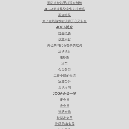
要防止智能手机课金纠纷
JOGA新建风险企业支援程序
调查结果
为了在线游戏能玩得开心又安全
JOGA简介
协会概要
设立宗旨
两位共同代表理事的致词
活动项目
组织图
沿革
会员分类
工作小组的介绍
决算公告
常见提问
JOGA会员一览
正会员
准会员
赞助会员
特别准会员
管理员/事务局