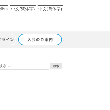
lish
中文(繁体字)
中文(簡体字)
ドライン
入会のご案内
検
索: