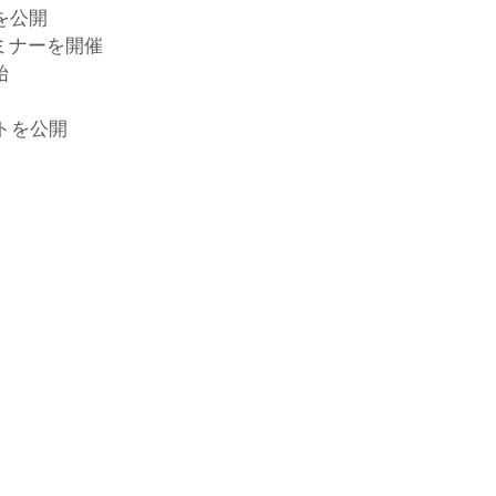
グ
を公開
ー
会”
セミナーを開催
ラ
始
ム
×JOGA
ートを公開
マ
ッ
チ
ン
グ
セ
ミ
ナ
ー”