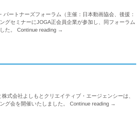
ネス・パートナーズフォーラム（主催：日本動画協会、後援：
ングセミナーにJOGA正会員企業が参加し、同フォーラム
ました。
Continue reading
“ア
→
ニ
メ
ビ
ジ
ネ
ス・
パ
ー
員企業と株式会社よしもとクリエイティブ・エージェンシーは、
ト
チング会を開催いたしました。
Continue reading
“JOGA
→
ナ
マ
ー
ッ
ズ
チ
フ
ン
ォ