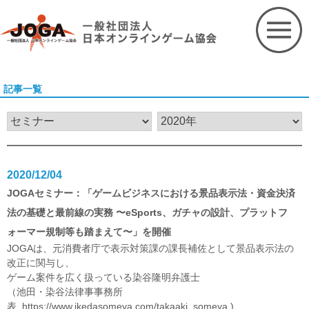
Skip
to
content
記事一覧
2020/12/04
JOGAセミナー：「ゲームビジネスにおける景品表示法・資金決済
法の基礎と最前線の実務 〜eSports、ガチャの設計、プラットフ
ォーマー規制等も踏まえて〜」を開催
JOGAは、元消費者庁で表示対策課の課長補佐として景品表示法の
改正に関与し、
ゲーム案件を広く扱っている染谷隆明弁護士
（池田・染谷法律事事務所
表
https://www.ikedasomeya.com/takaaki_someya
)