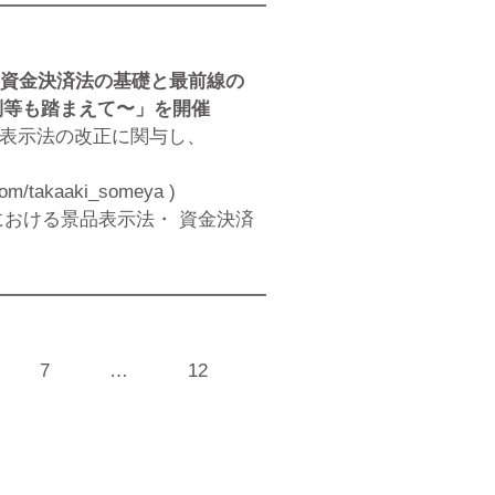
・資金決済法の基礎と最前線の
規制等も踏まえて〜」を開催
品表示法の改正に関与し、
com/takaaki_someya
)
における景品表示法・ 資金決済
7
…
12