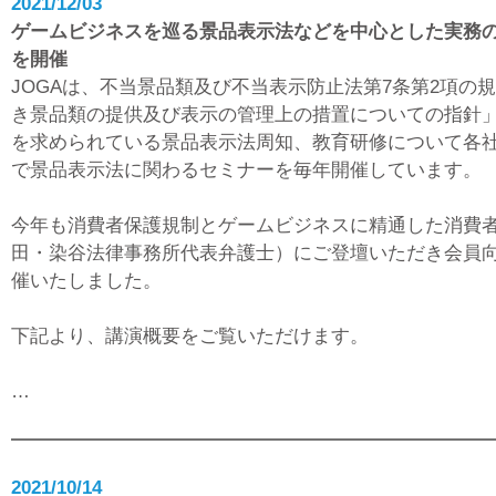
2021/12/03
ゲームビジネスを巡る景品表示法などを中心とした実務
を開催
JOGAは、不当景品類及び不当表示防止法第7条第2項の
き景品類の提供及び表示の管理上の措置についての指針
を求められている景品表示法周知、教育研修について各
で景品表示法に関わるセミナーを毎年開催しています。
今年も消費者保護規制とゲームビジネスに精通した消費者
田・染谷法律事務所代表弁護士）にご登壇いただき会員
催いたしました。
下記より、講演概要をご覧いただけます。
…
2021/10/14