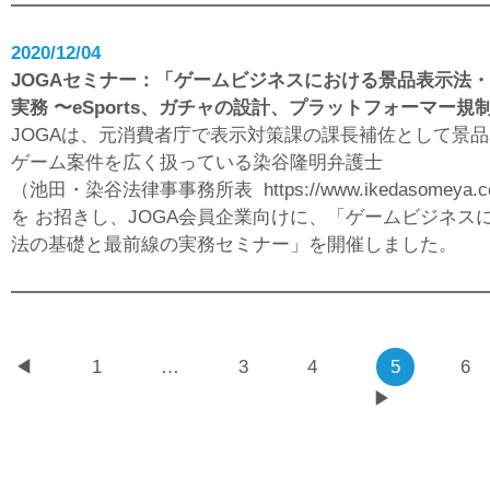
2020/12/04
JOGAセミナー：「ゲームビジネスにおける景品表示法
実務 〜eSports、ガチャの設計、プラットフォーマー
JOGAは、元消費者庁で表示対策課の課長補佐として景
ゲーム案件を広く扱っている染谷隆明弁護士
（池田・染谷法律事事務所表
https://www.ikedasomeya.
を
お招きし、JOGA会員企業向けに、「ゲームビジネス
法の基礎と最前線の実務セミナー」を開催しました。
◀
1
…
3
4
5
6
▶