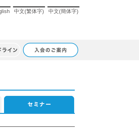
lish
中文(繁体字)
中文(簡体字)
ドライン
入会のご案内