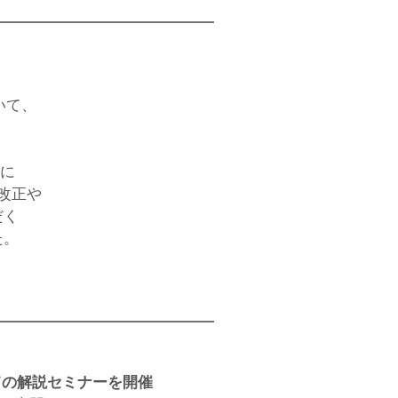
いて、
様に
改正や
だく
た。
いての解説セミナーを開催