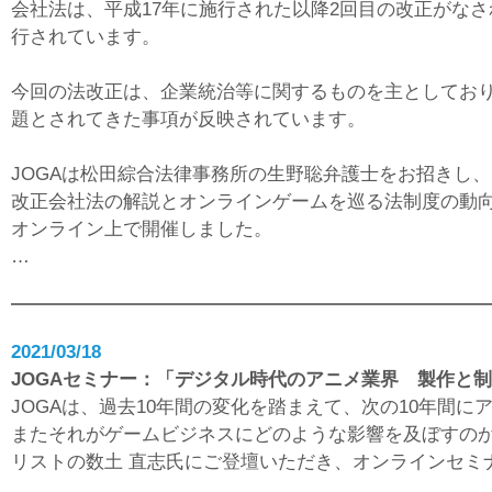
会社法は、平成17年に施行された以降2回目の改正がなさ
行されています。
今回の法改正は、企業統治等に関するものを主としてお
題とされてきた事項が反映されています。
JOGAは松田綜合法律事務所の生野聡弁護士をお招きし、
改正会社法の解説とオンラインゲームを巡る法制度の動
オンライン上で開催しました。
…
2021/03/18
JOGAセミナー：「デジタル時代のアニメ業界 製作と
JOGAは、過去10年間の変化を踏まえて、次の10年間
またそれがゲームビジネスにどのような影響を及ぼすの
リストの数土 直志氏にご登壇いただき、オンラインセミ