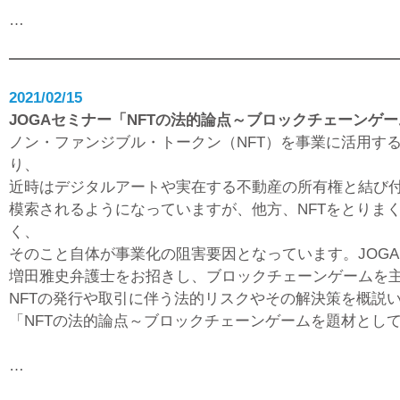
…
2021/02/15
JOGAセミナー「NFTの法的論点～ブロックチェーンゲ
ノン・ファンジブル・トークン（NFT）を事業に活用す
り、
近時はデジタルアートや実在する不動産の所有権と結び
模索されるようになっていますが、他方、NFTをとりま
く、
そのこと自体が事業化の阻害要因となっています。JOG
増田雅史弁護士をお招きし、ブロックチェーンゲームを
NFTの発行や取引に伴う法的リスクやその解決策を概説
「NFTの法的論点～ブロックチェーンゲームを題材とし
…