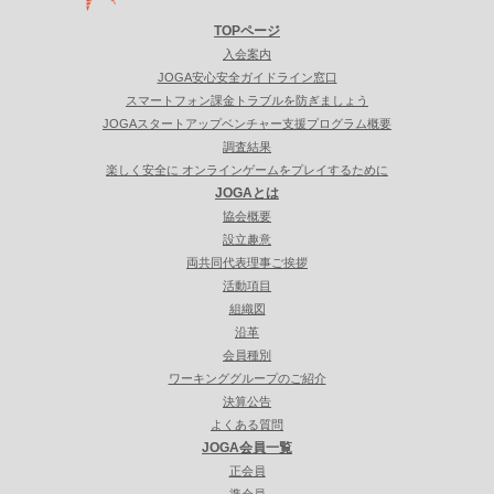
TOPページ
入会案内
JOGA安心安全ガイドライン窓口
スマートフォン課金トラブルを防ぎましょう
JOGAスタートアップベンチャー支援プログラム概要
調査結果
楽しく安全に オンラインゲームをプレイするために
JOGAとは
協会概要
設立趣意
両共同代表理事ご挨拶
活動項目
組織図
沿革
会員種別
ワーキンググループのご紹介
決算公告
よくある質問
JOGA会員一覧
正会員
準会員