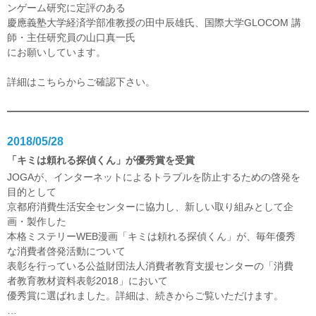
ンゲーム研究に定評のある
慶應義塾大学経済学部准教授の田中辰雄氏、国際大学GLOCOM 講
師・主任研究員の山口真一氏
にお願いしています。
詳細は
こちら
からご確認下さい。
2018/05/28
「キミは頼れる探偵くん」が優秀賞を受賞
JOGAが、インターネットによるトラブルを防止するための啓発を
目的として
京都府消費生活安全センターに協力し、新しい取り組みとして企
画・製作した
本格ミステリーWEB漫画「キミは頼れる探偵くん」が、毎年優秀
な消費者啓発活動について
表彰を行っている公益財団法人消費者教育支援センターの「消費
者教育教材資料表彰2018」において
優秀賞に選ばれました。詳細は、続きからご覧いただけます。
…