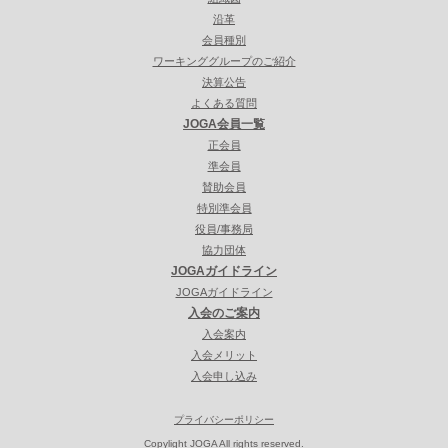
沿革
会員種別
ワーキンググループのご紹介
決算公告
よくある質問
JOGA会員一覧
正会員
準会員
賛助会員
特別準会員
役員/事務局
協力団体
JOGAガイドライン
JOGAガイドライン
入会のご案内
入会案内
入会メリット
入会申し込み
プライバシーポリシー
Copylight JOGA All rights reserved.