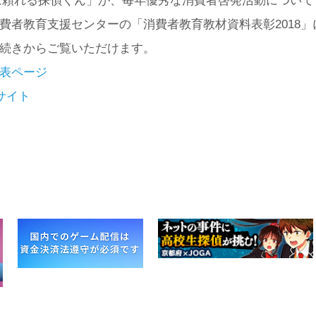
は頼れる探偵くん」が、毎年優秀な消費者啓発活動について
費者教育支援センターの「消費者教育教材資料表彰2018」
続きからご覧いただけます。
発表ページ
サイト