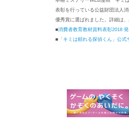
本格ミステリーWEB漫画「キミ
表彰を行っている公益財団法人消
優秀賞に選ばれました。詳細は、
■
消費者教育教材資料表彰2018 
■
「キミは頼れる探偵くん」公式