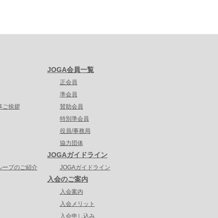
JOGA会員一覧
正会員
準会員
事ご挨拶
賛助会員
特別準会員
役員/事務局
協力団体
JOGAガイドライン
ループのご紹介
JOGAガイドライン
入会のご案内
入会案内
入会メリット
入会申し込み