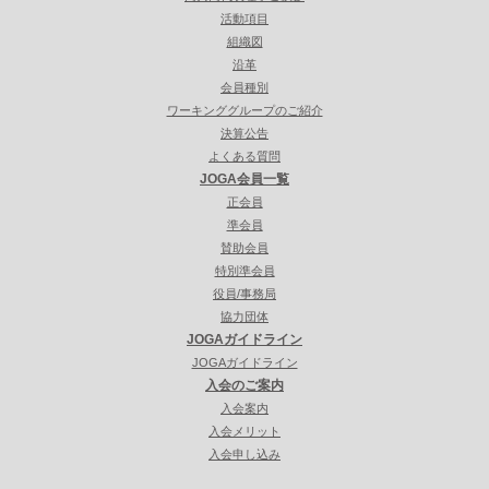
活動項目
組織図
沿革
会員種別
ワーキンググループのご紹介
決算公告
よくある質問
JOGA会員一覧
正会員
準会員
賛助会員
特別準会員
役員/事務局
協力団体
JOGAガイドライン
JOGAガイドライン
入会のご案内
入会案内
入会メリット
入会申し込み