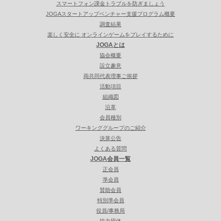
スマートフォン課金トラブルを防ぎましょう
JOGAスタートアップベンチャー支援プログラム概要
調査結果
楽しく安全に オンラインゲームをプレイするために
JOGAとは
協会概要
設立趣意
両共同代表理事ご挨拶
活動項目
組織図
沿革
会員種別
ワーキンググループのご紹介
決算公告
よくある質問
JOGA会員一覧
正会員
準会員
賛助会員
特別準会員
役員/事務局
協力団体