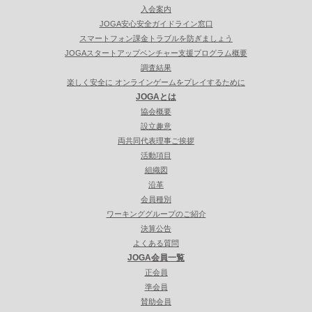
入会案内
JOGA安心安全ガイドライン窓口
スマートフォン課金トラブルを防ぎましょう
JOGAスタートアップベンチャー支援プログラム概要
調査結果
楽しく安全に オンラインゲームをプレイするために
JOGAとは
協会概要
設立趣意
両共同代表理事ご挨拶
活動項目
組織図
沿革
会員種別
ワーキンググループのご紹介
決算公告
よくある質問
JOGA会員一覧
正会員
準会員
賛助会員