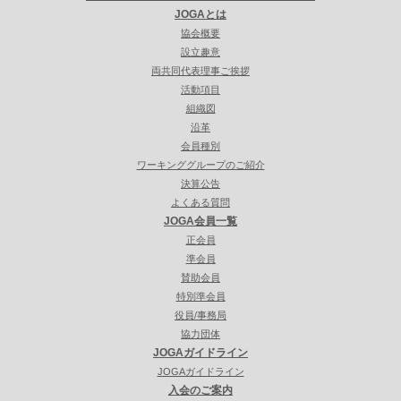
JOGAとは
協会概要
設立趣意
両共同代表理事ご挨拶
活動項目
組織図
沿革
会員種別
ワーキンググループのご紹介
決算公告
よくある質問
JOGA会員一覧
正会員
準会員
賛助会員
特別準会員
役員/事務局
協力団体
JOGAガイドライン
JOGAガイドライン
入会のご案内