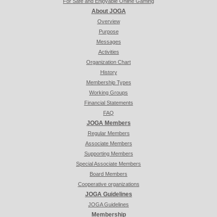
For Safe and Enjoyable Online Gaming
About JOGA
Overview
Purpose
Messages
Activities
Organization Chart
History
Membership Types
Working Groups
Financial Statements
FAQ
JOGA Members
Regular Members
Associate Members
Supporting Members
Special Associate Members
Board Members
Cooperative organizations
JOGA Guidelines
JOGA Guidelines
Membership