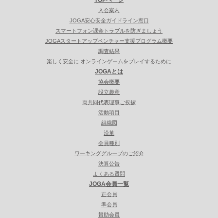
入会案内
JOGA安心安全ガイドライン窓口
スマートフォン課金トラブルを防ぎましょう
JOGAスタートアップベンチャー支援プログラム概要
調査結果
楽しく安全に オンラインゲームをプレイするために
JOGAとは
協会概要
設立趣意
両共同代表理事ご挨拶
活動項目
組織図
沿革
会員種別
ワーキンググループのご紹介
決算公告
よくある質問
JOGA会員一覧
正会員
準会員
賛助会員