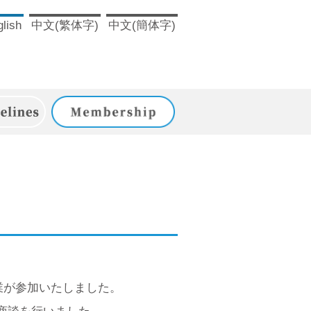
lish
中文(繁体字)
中文(簡体字)
ドライン
入会のご案内
、
業が参加いたしました。