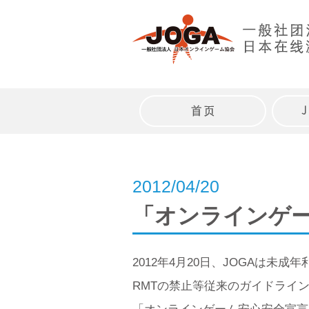
Skip
to
content
トップページ
2012/04/20
「オンラインゲ
2012年4月20日、JOGAは
RMTの禁止等従来のガイドライ