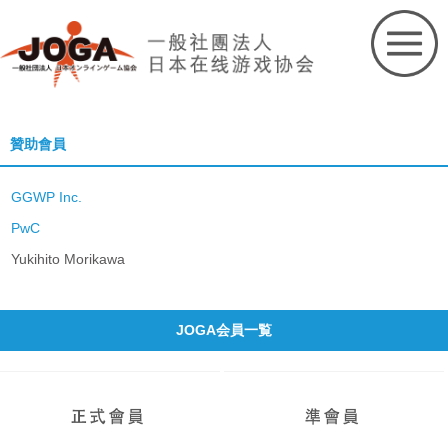
Skip
to
content
贊助會員
GGWP Inc.
PwC
Yukihito Morikawa
JOGA会員一覧