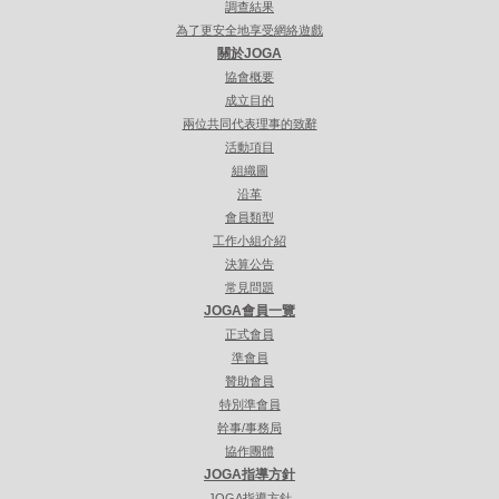
調查結果
為了更安全地享受網絡遊戲
關於JOGA
協會概要
成立目的
兩位共同代表理事的致辭
活動項目
組織圖
沿革
會員類型
工作小組介紹
決算公告
常見問題
JOGA會員一覽
正式會員
準會員
贊助會員
特別準會員
幹事/事務局
協作團體
JOGA指導方針
JOGA指導方針