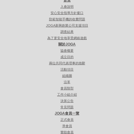
首頁
入會說明
安心安全指導方針窗口
防範智能手機的收費問題
JOGA新興創業公司支援項目
調查結果
為了更安全地享受網絡遊戲
關於JOGA
協會概要
成立目的
兩位共同代表理事的致辭
活動項目
組織圖
沿革
會員類型
工作小組介紹
決算公告
常見問題
JOGA會員一覽
正式會員
準會員
贊助會員