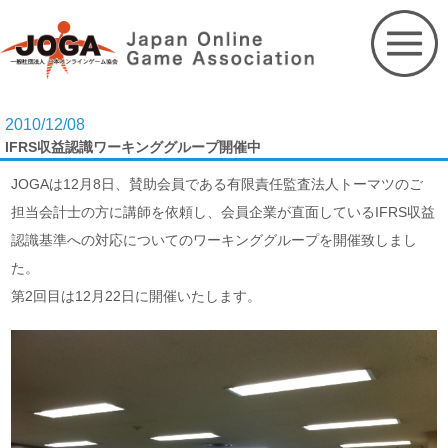
Skip
to
content
2010/12/08
IFRS収益認識ワーキンググループ開催中
JOGAは12月8日、賛助会員である有限責任監査法人トーマツのご
担当会計士の方に講師を依頼し、会員企業が直面しているIFRS収益
認識基準への対応についてのワーキンググループを開催致しまし
た。
第2回目は12月22日に開催いたします。