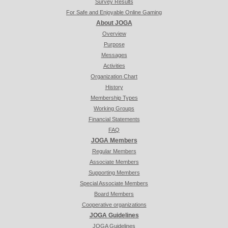
Survey Results
For Safe and Enjoyable Online Gaming
About JOGA
Overview
Purpose
Messages
Activities
Organization Chart
History
Membership Types
Working Groups
Financial Statements
FAQ
JOGA Members
Regular Members
Associate Members
Supporting Members
Special Associate Members
Board Members
Cooperative organizations
JOGA Guidelines
JOGA Guidelines