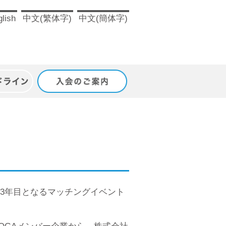
lish
中文(繁体字)
中文(簡体字)
ドライン
入会のご案内
して、3年目となるマッチングイベント