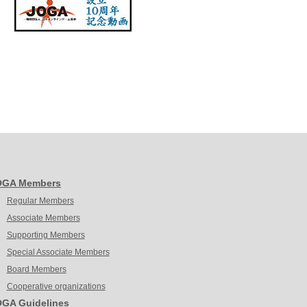
OGA Members
Regular Members
Associate Members
Supporting Members
Special Associate Members
Board Members
Cooperative organizations
GA Guidelines