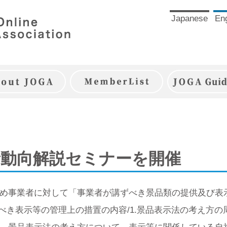
Japanese
Eng
JOGAとは
JOGA会員一覧
JOGAガイ
新動向解説セミナーを開催
め事業者に対して「事業者が講ずべき景品類の提供及び表
ずべき表示等の管理上の措置の内容/1.景品表示法の考え方