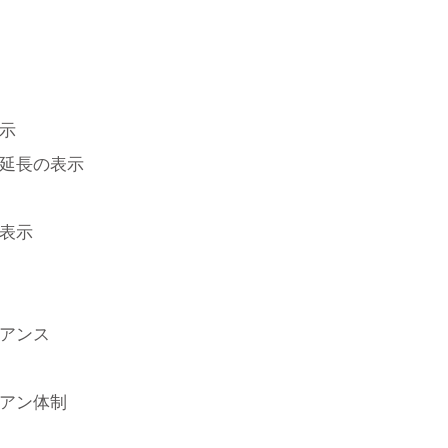
示
延長の表示
表示
アンス
アン体制