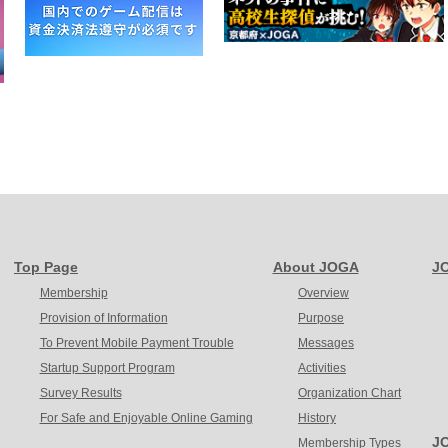
Top Page
About JOGA
J
Membership
Overview
Provision of Information
Purpose
To Prevent Mobile Payment Trouble
Messages
Startup Support Program
Activities
Survey Results
Organization Chart
For Safe and Enjoyable Online Gaming
History
JO
Membership Types