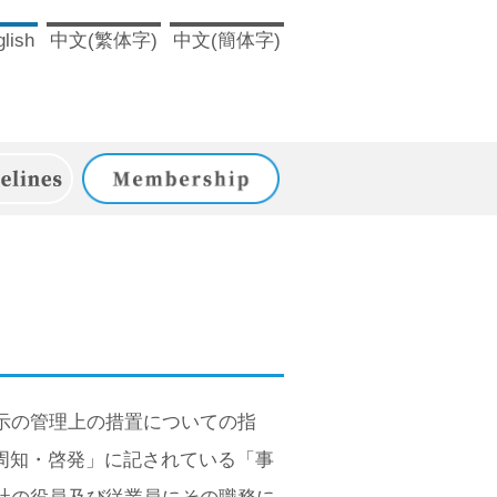
lish
中文(繁体字)
中文(簡体字)
ドライン
入会のご案内
示の管理上の措置についての指
の周知・啓発」に記されている「事