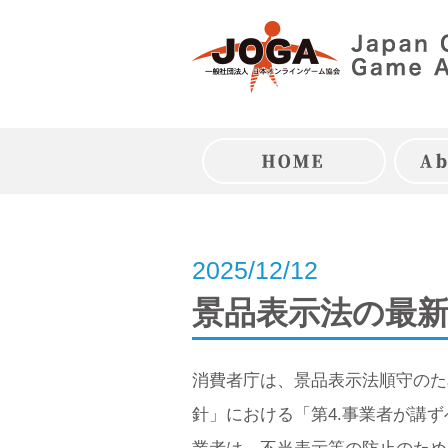
Skip
to
content
トップページ
2025/12/12
景品表示法の最
消費者庁は、景品表示法順守のた
針」における「第4.事業者が講