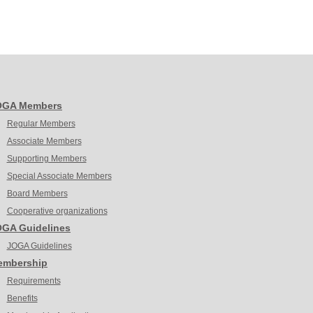
OGA Members
Regular Members
Associate Members
Supporting Members
Special Associate Members
Board Members
Cooperative organizations
GA Guidelines
JOGA Guidelines
embership
Requirements
Benefits