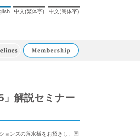
lish
中文(繁体字)
中文(簡体字)
ドライン
入会のご案内
25」解説セミナー
ーションズの落水様をお招きし、国