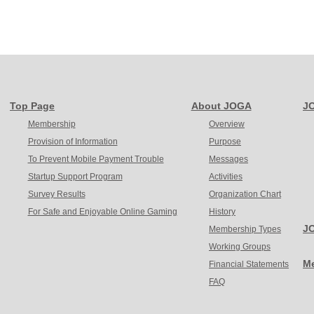
Top Page
About JOGA
J
Membership
Overview
Provision of Information
Purpose
To Prevent Mobile Payment Trouble
Messages
Startup Support Program
Activities
Survey Results
Organization Chart
For Safe and Enjoyable Online Gaming
History
JO
Membership Types
Working Groups
M
Financial Statements
FAQ