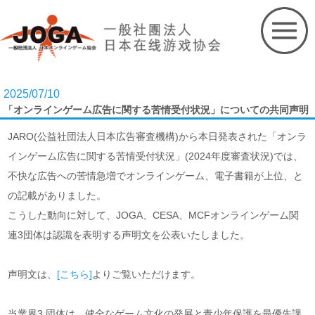
Skip
to
content
2025/07/10
「オンラインゲーム広告に関する苦情受付状況」についての共同声明
JARO(公益社団法人日本広告審査機構)から本日発表された「オンラ
インゲーム広告に関する苦情受付状況」(2024年度審査状況)では、
不快な広告への苦情急増でオンラインゲーム、電子書籍が上位、と
の記載がありました。
こうした動向に対して、JOGA、CESA、MCFオンラインゲーム関
連3団体は認識を表明する声明文を公表いたしました。
声明文は、
[こちら]
よりご覧いただけます。
当業界3 団体は、健全なゲーム文化の発展と青少年保護を最優先課