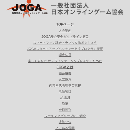
TOPページ
入会案内
JOGA安心安全ガイドライン窓口
スマートフォン課金トラブルを防ぎましょう
JOGAスタートアップベンチャー支援プログラム概要
調査結果
楽しく安全に オンラインゲームをプレイするために
JOGAとは
協会概要
設立趣意
両共同代表理事ご挨拶
活動項目
組織図
沿革
会員種別
ワーキンググループのご紹介
決算公告
よくある質問