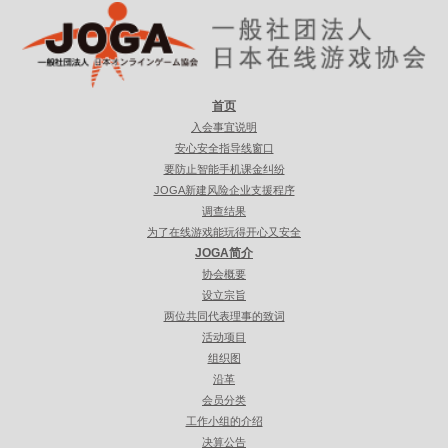
首页
入会事宜说明
安心安全指导线窗口
要防止智能手机课金纠纷
JOGA新建风险企业支援程序
调查结果
为了在线游戏能玩得开心又安全
JOGA简介
协会概要
设立宗旨
两位共同代表理事的致词
活动项目
组织图
沿革
会员分类
工作小组的介绍
决算公告