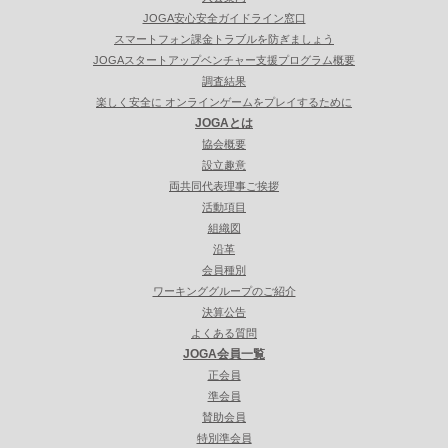
JOGA安心安全ガイドライン窓口
スマートフォン課金トラブルを防ぎましょう
JOGAスタートアップベンチャー支援プログラム概要
調査結果
楽しく安全に オンラインゲームをプレイするために
JOGAとは
協会概要
設立趣意
両共同代表理事ご挨拶
活動項目
組織図
沿革
会員種別
ワーキンググループのご紹介
決算公告
よくある質問
JOGA会員一覧
正会員
準会員
賛助会員
特別準会員