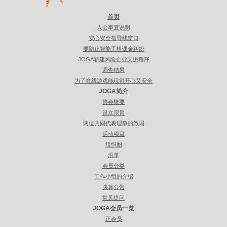
首页
入会事宜说明
安心安全指导线窗口
要防止智能手机课金纠纷
JOGA新建风险企业支援程序
调查结果
为了在线游戏能玩得开心又安全
JOGA简介
协会概要
设立宗旨
两位共同代表理事的致词
活动项目
组织图
沿革
会员分类
工作小组的介绍
决算公告
常见提问
JOGA会员一览
正会员