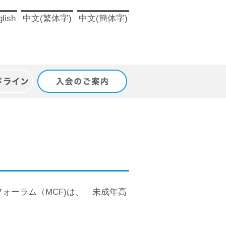
lish
中文(繁体字)
中文(簡体字)
ドライン
入会のご案内
ォーラム（MCF)は、「未成年高