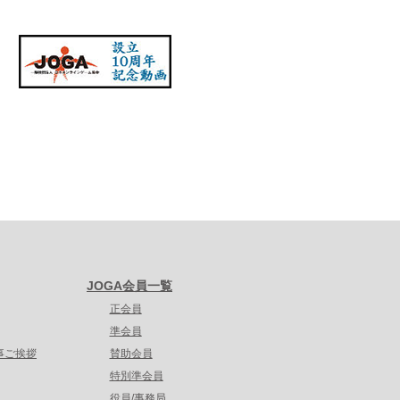
JOGA会員一覧
正会員
準会員
事ご挨拶
賛助会員
特別準会員
役員/事務局