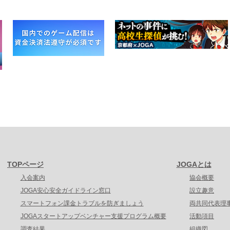
TOPページ
JOGAとは
入会案内
協会概要
JOGA安心安全ガイドライン窓口
設立趣意
スマートフォン課金トラブルを防ぎましょう
両共同代表理
JOGAスタートアップベンチャー支援プログラム概要
活動項目
調査結果
組織図