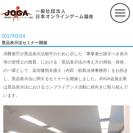
Skip
to
content
2017/02/24
景品表示法セミナー開催
消費者庁が景品表示法順守のために示した「事業者が講ずべき表示
等の管理上の措置」における「景品表示法の考え方の周知・啓発」
の一環として、染谷隆明弁護士（内田・鮫島法律事務所）をお招き
し、景品表示法に関するセミナーを開催しました。JOGA会員企業
は景品表示法におけるコンプライアンス活動に前向きに取り組んで
います。