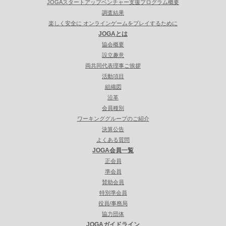
JOGAスタートアップベンチャー支援プログラム概要
調査結果
楽しく安全に オンラインゲームをプレイするために
JOGAとは
協会概要
設立趣意
両共同代表理事ご挨拶
活動項目
組織図
沿革
会員種別
ワーキンググループのご紹介
決算公告
よくある質問
JOGA会員一覧
正会員
準会員
賛助会員
特別準会員
役員/事務局
協力団体
JOGAガイドライン