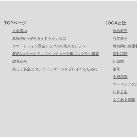
TOPページ
JOGAとは
入会案内
協会概要
JOGA安心安全ガイドライン窓口
設立趣意
スマートフォン課金トラブルを防ぎましょう
両共同代表理
JOGAスタートアップベンチャー支援プログラム概要
活動項目
調査結果
組織図
楽しく安全に オンラインゲームをプレイするために
沿革
会員種別
ワーキンググ
決算公告
よくある質問