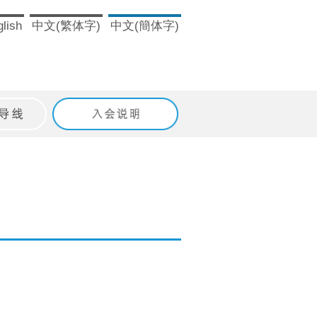
lish
中文(繁体字)
中文(簡体字)
ドライン
入会のご案内