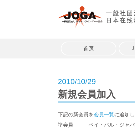
Skip
to
content
トップページ
2010/10/29
新規会員加入
下記の新会員を
会員一覧
に追加し
準会員 ペイ・パル・ジャパ