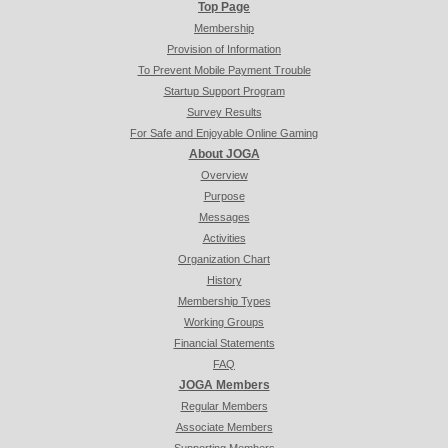
Top Page
Membership
Provision of Information
To Prevent Mobile Payment Trouble
Startup Support Program
Survey Results
For Safe and Enjoyable Online Gaming
About JOGA
Overview
Purpose
Messages
Activities
Organization Chart
History
Membership Types
Working Groups
Financial Statements
FAQ
JOGA Members
Regular Members
Associate Members