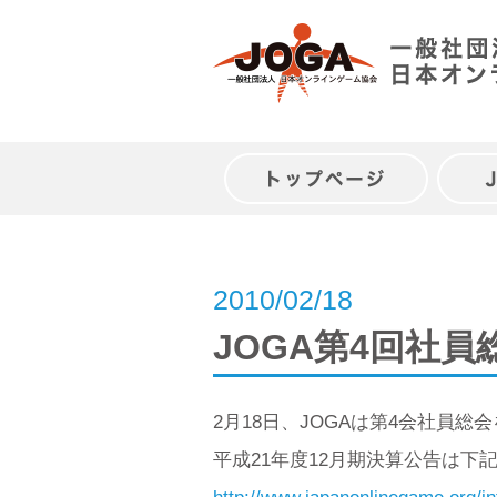
Skip
to
content
トップページ
2010/02/18
JOGA第4回社員
2月18日、JOGAは第4会社員
平成21年度12月期決算公告は下