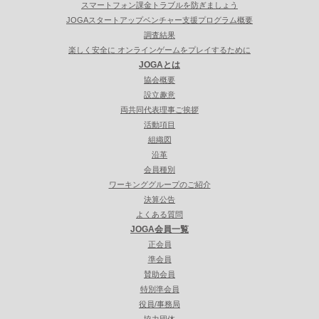
スマートフォン課金トラブルを防ぎましょう
JOGAスタートアップベンチャー支援プログラム概要
調査結果
楽しく安全に オンラインゲームをプレイするために
JOGAとは
協会概要
設立趣意
両共同代表理事ご挨拶
活動項目
組織図
沿革
会員種別
ワーキンググループのご紹介
決算公告
よくある質問
JOGA会員一覧
正会員
準会員
賛助会員
特別準会員
役員/事務局
協力団体